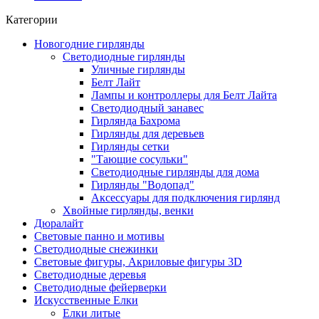
Категории
Новогодние гирлянды
Светодиодные гирлянды
Уличные гирлянды
Белт Лайт
Лампы и контроллеры для Белт Лайта
Светодиодный занавес
Гирлянда Бахрома
Гирлянды для деревьев
Гирлянды сетки
"Тающие сосульки"
Светодиодные гирлянды для дома
Гирлянды "Водопад"
Аксессуары для подключения гирлянд
Хвойные гирлянды, венки
Дюралайт
Световые панно и мотивы
Светодиодные снежинки
Световые фигуры, Акриловые фигуры 3D
Светодиодные деревья
Светодиодные фейерверки
Искусственные Елки
Елки литые