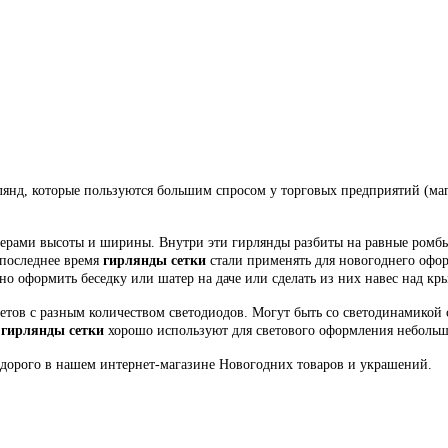
лянд, которые пользуются большим спросом у торговых предприятий (ма
рами высоты и ширины. Внутри эти гирлянды разбиты на равные ромбы, 
последнее время
гирлянды сетки
стали применять для новогоднего офо
но оформить беседку или шатер на даче или сделать из них навес над кр
етов с разным количеством светодиодов. Могут быть со светодинамикой
и
гирлянды сетки
хорошо используют для светового оформления небольши
орого в нашем интернет-магазине Новогодних товаров и украшений.