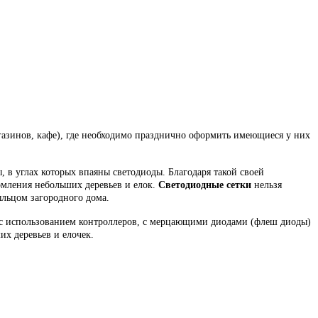
газинов, кафе), где необходимо празднично оформить имеющиеся у них
в углах которых впаяны светодиоды. Благодаря такой своей
рмления небольших деревьев и елок.
Светодиодные сетки
нельзя
ыльцом загородного дома.
 с использованием контроллеров, с мерцающими диодами (флеш диоды)
х деревьев и елочек.