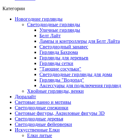
Категории
Новогодние гирлянды
Светодиодные гирлянды
Уличные гирлянды
Белт Лайт
Лампы и контроллеры для Белт Лайта
Светодиодный занавес
Гирлянда Бахрома
Гирлянды для деревьев
Гирлянды сетки
"Тающие сосульки"
Светодиодные гирлянды для дома
Гирлянды "Водопад"
Аксессуары для подключения гирлянд
Хвойные гирлянды, венки
Дюралайт
Световые панно и мотивы
Светодиодные снежинки
Световые фигуры, Акриловые фигуры 3D
Светодиодные деревья
Светодиодные фейерверки
Искусственные Елки
Елки литые