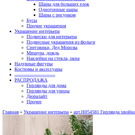
Шары для больших елок
Однотонные шары
Шары с рисунком
Бусы
Прочие украшения
Украшение интерьера
Подвески для интерьера
Подвесные украшения из фольги
Снеговики, Дед Морозы
Мишура, дождь
Наклейки на стекла, окна
Надувные фигуры
Костюмы и аксессуары
---------------------------
РАСПРОДАЖА
Гирлянды для дома
Гирлянды для улицы
Дюралайт
Прочее
Главная
»
Украшение интерьера
»
арт.Н054581 Гирлянда хвойна