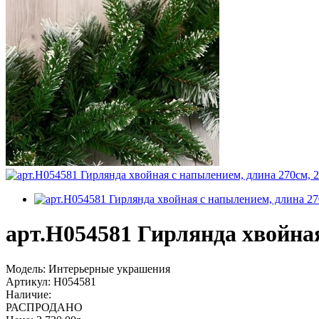
арт.Н054581 Гирлянда хвойная
Модель:
Интерьерные украшения
Артикул:
Н054581
Наличие:
РАСПРОДАНО