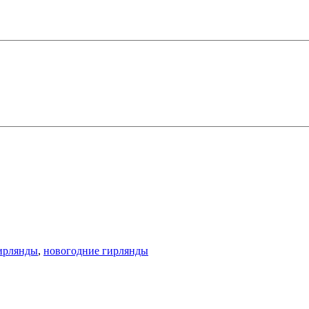
ирлянды
,
новогодние гирлянды