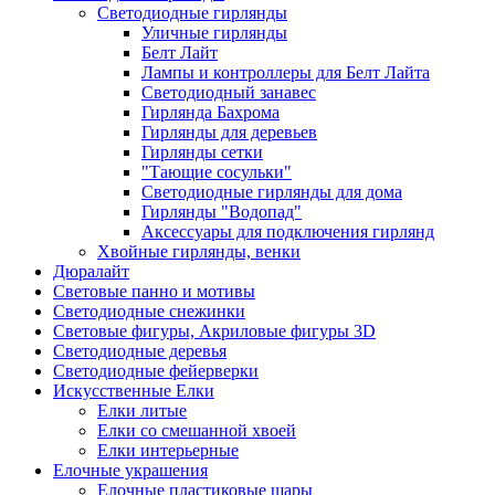
Светодиодные гирлянды
Уличные гирлянды
Белт Лайт
Лампы и контроллеры для Белт Лайта
Светодиодный занавес
Гирлянда Бахрома
Гирлянды для деревьев
Гирлянды сетки
"Тающие сосульки"
Светодиодные гирлянды для дома
Гирлянды "Водопад"
Аксессуары для подключения гирлянд
Хвойные гирлянды, венки
Дюралайт
Световые панно и мотивы
Светодиодные снежинки
Световые фигуры, Акриловые фигуры 3D
Светодиодные деревья
Светодиодные фейерверки
Искусственные Елки
Елки литые
Елки со смешанной хвоей
Елки интерьерные
Елочные украшения
Елочные пластиковые шары